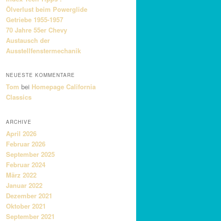
Ölverlust beim Powerglide
Getriebe 1955-1957
70 Jahre 55er Chevy
Austausch der
Ausstellfenstermechanik
NEUESTE KOMMENTARE
Tom
bei
Homepage California
Classics
ARCHIVE
April 2026
Februar 2026
September 2025
Februar 2024
März 2022
Januar 2022
Dezember 2021
Oktober 2021
September 2021