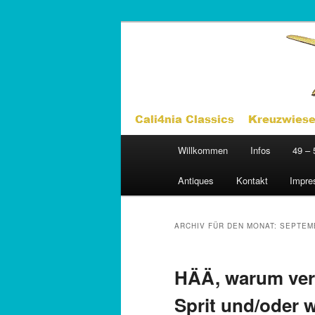
Zum
Zum
Ersatzteile für Chevys der Bau
Inhalt
sekundären
wechseln
Inhalt
Cali4nia Clas
wechseln
Hauptmenü
Willkommen
Infos
49 – 
Antiques
Kontakt
Impr
ARCHIV FÜR DEN MONAT:
SEPTEM
HÄÄ, warum verb
Sprit und/oder 