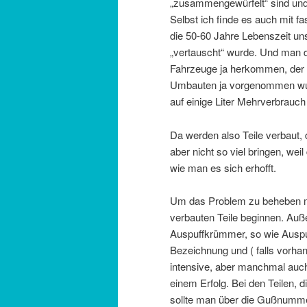
„zusammengewürfelt“ sind und 
Selbst ich finde es auch mit f
die 50-60 Jahre Lebenszeit un
„vertauscht“ wurde. Und man d
Fahrzeuge ja herkommen, der S
Umbauten ja vorgenommen wurd
auf einige Liter Mehrverbrauc
Da werden also Teile verbaut, 
aber nicht so viel bringen, we
wie man es sich erhofft.
Um das Problem zu beheben mu
verbauten Teile beginnen. Auß
Auspuffkrümmer, so wie Auspu
Bezeichnung und ( falls vorh
intensive, aber manchmal auch
einem Erfolg. Bei den Teilen, 
sollte man über die Gußnummer