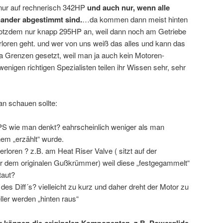
 nur auf rechnerisch 342HP
und auch nur, wenn alle
ander abgestimmt sind.
…da kommen dann meist hinten
trotzdem nur knapp 295HP an, weil dann noch am Getriebe
rloren geht. und wer von uns weiß das alles und kann das
da Grenzen gesetzt, weil man ja auch kein Motoren-
wenigen richtigen Spezialisten teilen ihr Wissen sehr, sehr
an schauen sollte:
 PS wie man denkt? eahrscheinlich weniger als man
em „erzählt“ wurde.
rloren ? z.B. am Heat Riser Valve ( sitzt auf der
ter dem originalen Gußkrümmer) weil diese „festgegammelt“
taut?
des Diff´s? vielleicht zu kurz und daher dreht der Motor zu
ller werden „hinten raus“
können die originalen Komponenten, z.B. Powerglide-