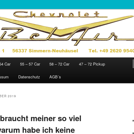
jahre 1949 – 1972
sics
54 Car
55 – 57 Car
58 – 72 Car
47 – 72 Pickup
essum
Datenschutz
AGB´s
BER 2019
raucht meiner so viel
warum habe ich keine