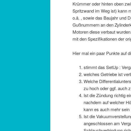
Krümmer oder hinten oben zwis
Spritzwand im Weg ist) kann m
o.ä. , sowie das Baujahr und De
Gußnummern an den Zylinderk
Motoren diese verbaut wurden. 
mit den Spezifikationen der or
Hier mal ein paar Punkte auf d
stimmt das SetUp : Ver
welches Getriebe ist ver
Welche Differentialunter
zu hoch oder ggf. auch 
Ist die Zündung richtig e
nachdem auf welcher Höh
kann es auch mehr sein (
Ist die Vakuumverstellun
angeschlossen am Vergas
Schlauchverbindung richt