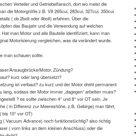
chen Verteiler und Getriebeflansch, dort wo meist die
an die Motorgröße z.B. V8 265cui, 283cui, 327cui, 350cui
tails ( ob 2bolt oder 4bolt) erfahren. Über die
öpfen das Baujahr und die Verwendung auf welchen
Hat man Motor und alle Bauteile identifiziert, kann man
iginal Motorisierung vergleichen, was da verändert wurde.
ie man schauen sollte:
gaser/Ansaugbrücke/Motor, Zündung?
baut? kurz oder lang übersetzt?
setzung ist verbaut? zu kurz und der Motor dreht permanent
zu lang, sodass der Motor immer „dagegen“ arbeiten muss?
ingestellt ? es sollte zwischen 4° und 8° vor OT sein. Je
e ( in Differenz zur Meereshöhe, z.B. Gebirge) man fährt,
 bis 10° vor OT)
g ( Vacuum Advance) noch funktionstüchtig? also richtig
er ( vorn links an dem kleinen Anschluss) oder die
ig dicht?