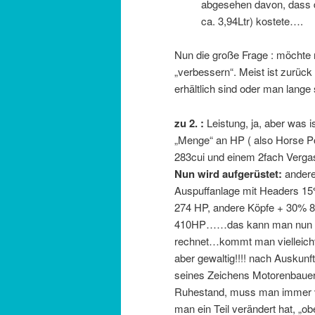
abgesehen davon, dass de
ca. 3,94Ltr) kostete….
Nun die große Frage : möchte 
„verbessern“. Meist ist zurück 
erhältlich sind oder man lang
zu 2. :
Leistung, ja, aber was 
„Menge“ an HP ( also Horse P
283cui und einem 2fach Vergas
Nun wird aufgerüstet:
ander
Auspuffanlage mit Headers 1
274 HP, andere Köpfe + 30% 
410HP……das kann man nun no
rechnet…kommt man vielleicht
aber gewaltig!!!! nach Auskunf
seines Zeichens Motorenbauer 
Ruhestand, muss man immer v
man ein Teil verändert hat, „