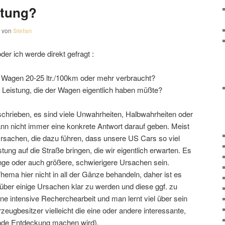
stung?
von
Stefan
der ich werde direkt gefragt :
n Wagen 20-25 ltr./100km oder mehr verbraucht?
 Leistung, die der Wagen eigentlich haben müßte?
chrieben, es sind viele Unwahrheiten, Halbwahrheiten oder
n nicht immer eine konkrete Antwort darauf geben. Meist
Ursachen, die dazu führen, dass unsere US Cars so viel
tung auf die Straße bringen, die wir eigentlich erwarten. Es
nge oder auch größere, schwierigere Ursachen sein.
ema hier nicht in all der Gänze behandeln, daher ist es
. über einige Ursachen klar zu werden und diese ggf. zu
ine intensive Recherchearbeit und man lernt viel über sein
eugbesitzer vielleicht die eine oder andere interessante,
ende Entdeckung machen wird).