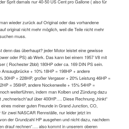
r Sprit damals nur 40-50 US Cent pro Gallone ( also für
man wieder zurück auf Original oder das vorhandene
auf original nicht mehr möglich, weil die Teile nicht mehr
e suchen muss.
ist denn das überhaupt? jeder Motor leistet eine gewisse
ower oder PS) ab Werk. Das kann bei einem 1957 V8 mit
er ( Rochester 2bbl) 180HP oder ca. 169 DIN PS sein.
e Ansaugbrücke + 10% 18HP = 198HP + andere
5% 30HP = 228HP, großer Vergaser + 20% Leistung 46HP =
82HP = 356HP, andere Nockenwelle + 15% 54HP =
ch weiterführen, indem man Kolben und Zündung dazu
 „rechnerisch“auf über 400HP…. Diese Rechnung „hinkt“
t eines meiner guten Freunde in Grand Junction, CO,
für zwei NASCAR Rennställe, nur leider jetzt im
on der Grundzahl HP ausgehen und nicht dazu, nachdem
oben drauf rechnen“…. also kommt in unserem oberen