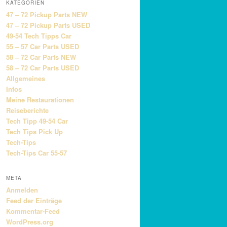
KATEGORIEN
47 – 72 Pickup Parts NEW
47 – 72 Pickup Parts USED
49-54 Tech Tipps Car
55 – 57 Car Parts USED
58 – 72 Car Parts NEW
58 – 72 Car Parts USED
Allgemeines
Infos
Meine Restaurationen
Reiseberichte
Tech Tipp 49-54 Car
Tech Tips Pick Up
Tech-Tips
Tech-Tips Car 55-57
META
Anmelden
Feed der Einträge
Kommentar-Feed
WordPress.org