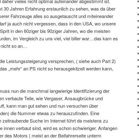
daher vieles nicht optimal aufeinander abgestimmt ist.
ast 30 Jahren Erfahrung erstaunlich zu sehen, was da über
serer Fahrzeuge alles so ausgetauscht und miteineander
arf ja auch nicht vergessen, dass in den USA, wo unsere
prit in den 60ziger bis 90ziger Jahren, wo die meisten
en, im Vergleich zu uns viel, viel biller war…das kam es
h nicht so an…
die Leistungssteigerung versprechen, ( siehe auch Part 2)
il das „mehr“ an PS nicht so herausgekitzelt werden kann,
ss nun die manchmal langwierige Identifizierung der
en verbaute Teile, wie Vergaser, Ansaugbrücke und
ff, kann man gut sehen und nun versuchen über
anden) die Nummer etwas zu herauszufinden. Eine
 zeitraubende Suche im Internet führt da meistens zu
die innen verbaut sind, wird es schon schwieriger. Anfangen
 des Motors ( meist an der Beifahrerseite unterm