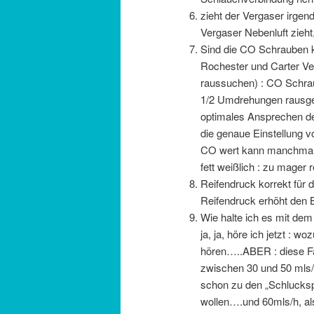
zieht der Vergaser irgen
Vergaser Nebenluft zieht,
Sind die CO Schrauben ko
Rochester und Carter Ver
raussuchen) : CO Schrau
1/2 Umdrehungen rausgeg
optimales Ansprechen d
die genaue Einstellung v
CO wert kann manchmal z
fett weißlich : zu mager 
Reifendruck korrekt für 
Reifendruck erhöht den 
Wie halte ich es mit dem
ja, ja, höre ich jetzt : 
hören…..ABER : diese F
zwischen 30 und 50 mls/
schon zu den „Schluckspe
wollen….und 60mls/h, als