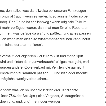
a, denn alles was da teilweise bei unseren Fahrzeugen
r original ( auch wenn es vielleicht so aussieht oder so bei
de). Der Grund ist schlichtweg : wenn originale Teile im
ht mehr verfügbar waren, dann hat man für eine Reparatur
nommen, was gerade da war und paßte….und ja, es passen
auch wenn man diese so zusammenschrauben kann, heißt
h miteinander „harmonieren“.
 verbaut, der eigentlich viel zu groß ist und mehr Sprit
gt wird und hinten dann „unverbraucht“ einiges rausgeht, weil
urden andere Köpfe verbaut mit Ventilen, die gar nicht
 Brennräumen zusammen passen…..Und klar jeder möchte
n möglichst wenig verbrauchen….
chdem was ich so über die letzten drei Jahrzehnte
 über 75% der Set Ups ( also Vergaser, Ansaugbrücke,
olben und, und, und) mehr oder weniger