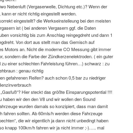
dwo Nebenluft (Vergaserwelle, Dichtung etc.)? Wenn der
 kann er nicht richtig eingestellt werden.
rrekt eingestellt? die Werkseinstelleung bei den meisten
gasern ist ( bei anderen Vergasern ggf. die Daten
ben vorsichtig bis zum Anschlag reingegdreht und dann 1
dreht. Von dort aus stellt man das Gemisch auf
es Motors an. Nicht die moderne CO Messung gibt immer
or, sondern die Farbe der Zündkerzenelektroden. ( ein guter
u einer schlechten Fahrleistung führen…) schwarz : zu
rehbraun : genau richtig
den gefahrenen Reifen? auch schon 0,5 bar zu niedriger
Benzinverbrauch
 „Gasfuß“? Hier steckt das größte Einsparungspotential !!!!
wozu haben wir den den V8 und wir wollen den Sound
ahrzeuge wurden damals so konzipiert, dass man damit
h fahren sollten. Ab 60mls/h werden diese Fahrzeuge
chten“, die wir eigentlich ja dann nicht unbedingt haben
o knapp 100km/h fahren wir ja nicht immer ;-)….. mal