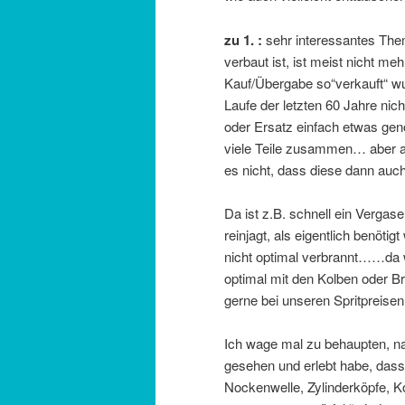
zu 1. :
sehr interessantes Them
verbaut ist, ist meist nicht meh
Kauf/Übergabe so“verkauft“ wur
Laufe der letzten 60 Jahre nic
oder Ersatz einfach etwas ge
viele Teile zusammen… aber 
es nicht, dass diese dann auc
Da ist z.B. schnell ein Vergaser
reinjagt, als eigentlich benöti
nicht optimal verbrannt……da w
optimal mit den Kolben oder
gerne bei unseren Spritpreise
Ich wage mal zu behaupten, na
gesehen und erlebt habe, dass
Nockenwelle, Zylinderköpfe, K