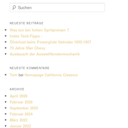
S
u
c
h
NEUESTE BEITRÄGE
e
Was tun bei hohen Spritpreisen ?
n
Index Tech-Tipps :
Ölverlust beim Powerglide Getriebe 1955-1957
70 Jahre 55er Chevy
Austausch der Ausstellfenstermechanik
NEUESTE KOMMENTARE
Tom
bei
Homepage California Classics
ARCHIVE
April 2026
Februar 2026
September 2025
Februar 2024
März 2022
Januar 2022