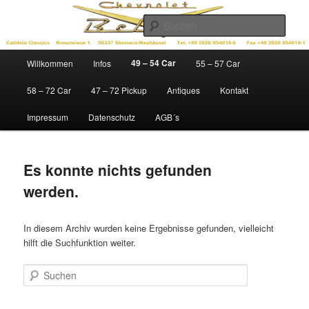
Zum
Zum
Ersatzteile für Chevys der Baujahre 1949 – 1972
Inhalt
sekundären
Such
wechseln
Inhalt
wechseln
Cali4nia Classics
Hauptmenü
49 – 54 Car
Willkommen
Infos
55 – 57 Car
58 – 72 Car
47 – 72 Pickup
Antiques
Kontakt
Impressum
Datenschutz
AGB´s
Es konnte nichts gefunden
werden.
In diesem Archiv wurden keine Ergebnisse gefunden, vielleicht
hilft die Suchfunktion weiter.
Suchen