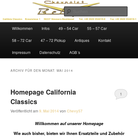
Zum
Zum
Ersatzteile für Chevys der Baujahre 1949 – 1972
Inhalt
sekundären
Such
wechseln
Inhalt
wechseln
Cali4nia Classics
Hauptmenü
Willkommen
Infos
49 – 54 Car
55 – 57 Car
58 – 72 Car
47 – 72 Pickup
Antiques
Kontakt
Impressum
Datenschutz
AGB´s
ARCHIV FÜR DEN MONAT:
MAI 2014
Homepage California
1
Classics
Veröffentlicht am
9. Mai 2014
von
Chevy57
Willkommen auf unserer Homepage
Wie auch bisher, bieten wir Ihnen Ersatzteile und Zubehör