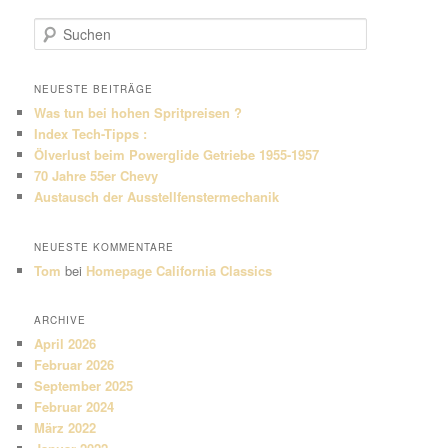
S
u
c
h
NEUESTE BEITRÄGE
e
Was tun bei hohen Spritpreisen ?
n
Index Tech-Tipps :
Ölverlust beim Powerglide Getriebe 1955-1957
70 Jahre 55er Chevy
Austausch der Ausstellfenstermechanik
NEUESTE KOMMENTARE
Tom
bei
Homepage California Classics
ARCHIVE
April 2026
Februar 2026
September 2025
Februar 2024
März 2022