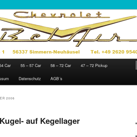
jahre 1949 – 1972
sics
54 Car
55 – 57 Car
58 – 72 Car
47 – 72 Pickup
essum
Datenschutz
AGB´s
ER 2006
ugel- auf Kegellager