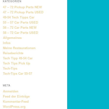
KATEGORIEN
47 – 72 Pickup Parts NEW
47 – 72 Pickup Parts USED
49-54 Tech Tipps Car
55 – 57 Car Parts USED
58 – 72 Car Parts NEW
58 – 72 Car Parts USED
Allgemeines
Infos
Meine Restaurationen
Reiseberichte
Tech Tipp 49-54 Car
Tech Tips Pick Up
Tech-Tips
Tech-Tips Car 55-57
META
Anmelden
Feed der Einträge
Kommentar-Feed
WordPress.org