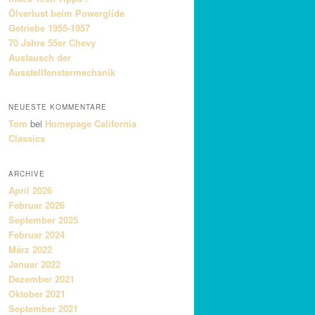
Ölverlust beim Powerglide
Getriebe 1955-1957
70 Jahre 55er Chevy
Austausch der
Ausstellfenstermechanik
NEUESTE KOMMENTARE
Tom
bei
Homepage California
Classics
ARCHIVE
April 2026
Februar 2026
September 2025
Februar 2024
März 2022
Januar 2022
Dezember 2021
Oktober 2021
September 2021