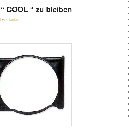
 “ COOL “ zu bleiben
6
von
Stefan