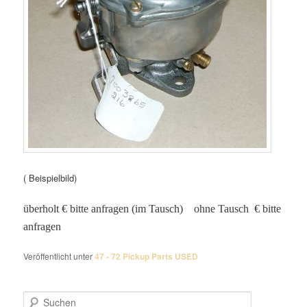
( Beispielbild)
überholt € bitte anfragen (im Tausch) ohne Tausch € bitte
anfragen
Veröffentlicht unter
47 - 72 Pickup Parts USED
S