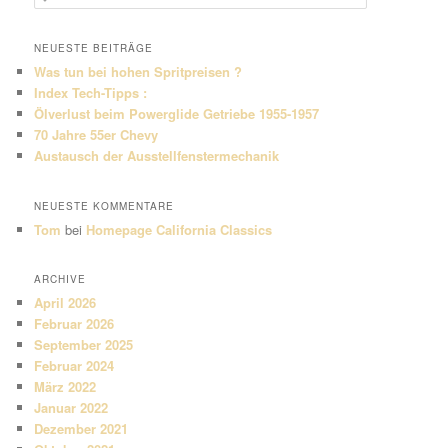
u
c
h
NEUESTE BEITRÄGE
e
Was tun bei hohen Spritpreisen ?
n
Index Tech-Tipps :
Ölverlust beim Powerglide Getriebe 1955-1957
70 Jahre 55er Chevy
Austausch der Ausstellfenstermechanik
NEUESTE KOMMENTARE
Tom
bei
Homepage California Classics
ARCHIVE
April 2026
Februar 2026
September 2025
Februar 2024
März 2022
Januar 2022
Dezember 2021