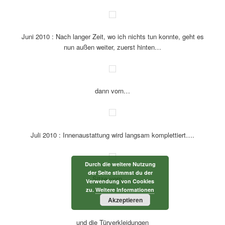
der Himmel macht sich breit und muß nun seine Falten verlieren
Umzug steht bevor, neu einrichten usw, Inneaustattung
vorbereitet, aber für die nächsten paar Monate wird nichts
gehen……
Juni 2010 : Nach langer Zeit, wo ich nichts tun konnte, geht es
nun außen weiter, zuerst hinten…
Durch die weitere Nutzung
der Seite stimmst du der
Verwendung von Cookies
dann vorn…
zu.
Weitere Informationen
Akzeptieren