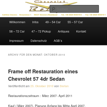
Zum
Zum
Ersatzteile für Chevys der Baujahre 1949 – 1972
Inhalt
sekundären
Such
wechseln
Inhalt
wechseln
Cali4nia Classics
Hauptmenü
Willkommen
Infos
49 – 54 Car
55 – 57 Car
58 – 72 Car
47 – 72 Pickup
Antiques
Kontakt
Impressum
Datenschutz
AGB´s
ARCHIV FÜR DEN MONAT:
OKTOBER 2010
Frame off Restauration eines
Chevrolet 57 4dr Sedan
Veröffentlicht am
25. Oktober 2010
von
Stefan
Restaurationszeitraum : März 2007- April 2011
Kauf ( März 2007), Planung Anfang bis Mitte April 2007,