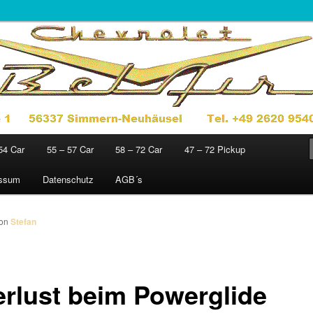
jahre 1949 – 1972
sics
54 Car
55 – 57 Car
58 – 72 Car
47 – 72 Pickup
essum
Datenschutz
AGB´s
on
Stefan
erlust beim Powerglide