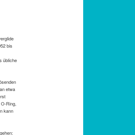
erglide
52 bis
!
s übliche
lösenden
man etwa
rst
e O-Ring,
an kann
ngehen: