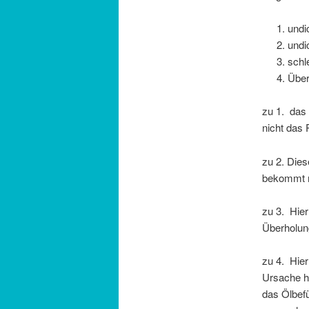
undi
undi
schl
Über
zu 1. das
nicht das
zu 2. Dies
bekommt m
zu 3. Hier
Überholung
zu 4. Hier
Ursache ha
das Ölbefü