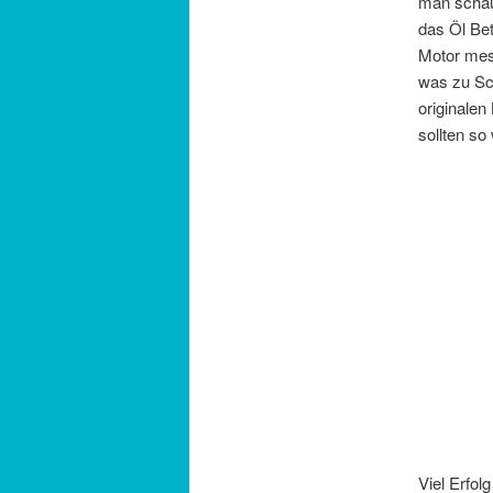
man schau
das Öl Be
Motor mes
was zu Sc
originalen
sollten so
Viel Erfolg