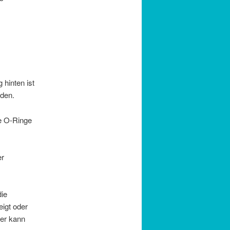
hinten ist
den.
ue O-Ringe
er
die
eigt oder
ier kann