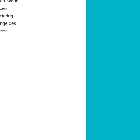
den, wenn
ndem
iedrig,
änge des
eide