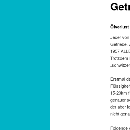
Get
Ölverlust
Jeder von 
Getriebe.
1957 ALLE
Trotzdem 
„schwitze
Erstmal da
Flüssigkei
15-20km f
genauer se
der aber l
nicht gena
Folgende 