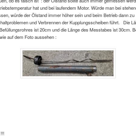
en, ob es falsch ist : der Ölstand sollte auch immer gemessen wer
triebstemperatur hat und bei laufendem Motor. Würde man bei stehe
sen, würde der Ölstand immer höher sein und beim Betrieb dann zu n
haltproblemen und Verbrennen der Kupplungsscheiben führt. Die L
 Befüllungsrohres ist 20cm und die Länge des Messtabes ist 30cm. B
 wie auf dem Foto aussehen :
 !!!