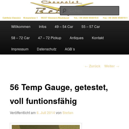
Zum
Ersatzteile für Chevys der Baujahre 1949 – 1972
Inhalt
Such
wechseln
Cali4nia Classics
Hauptmenü
Willkommen
Infos
49 – 54 Car
55 – 57 Car
58 – 72 Car
47 – 72 Pickup
Antiques
Kontakt
Impressum
Datenschutz
AGB´s
Beitrags-
←
Zurück
Weiter
→
Navigation
56 Temp Gauge, getestet,
voll funtionsfähig
Veröffentlicht am
6. Juli 2014
von
Stefan