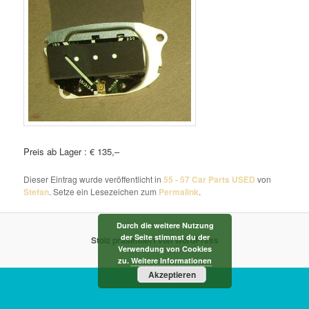
Preis ab Lager : € 135,–
Dieser Eintrag wurde veröffentlicht in
55 - 57 Car Parts USED
von
Stefan
. Setze ein Lesezeichen zum
Permalink
.
Durch die weitere Nutzung
der Seite stimmst du der
Stolz präsentiert von WordPress
Verwendung von Cookies
zu.
Weitere Informationen
Akzeptieren