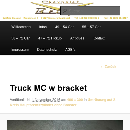
Zum
Ersatzteile für Chevys der Baujahre 1949 – 1972
Inhalt
Such
wechseln
Cali4nia Classics
Hauptmenü
Willkommen
Infos
49 – 54 Car
55 – 57 Car
58 – 72 Car
47 – 72 Pickup
Antiques
Kontakt
Impressum
Datenschutz
AGB´s
Bilder-
← Zurück
Navigation
Truck MC w bracket
Veröffentlicht
1. November 2016
am
400 × 300
in
Umrüstung auf 2-
Kreis Hauptbremszylinder ohne Booster