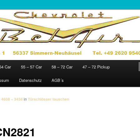
jahre 1949 – 1972
sics
54 Car
55 – 57 Car
58 – 72 Car
47 – 72 Pickup
essum
Datenschutz
AGB´s
m
4608 × 3456
in
Türschlösser tauschen
CN2821