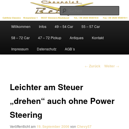
Zum
Ersatzteile für Chevys der Baujahre 1949 – 1972
Inhalt
Such
wechseln
Cali4nia Classics
Hauptmenü
Willkommen
Infos
49 – 54 Car
55 – 57 Car
58 – 72 Car
47 – 72 Pickup
Antiques
Kontakt
Impressum
Datenschutz
AGB´s
Beitrags-
←
Zurück
Weiter
→
Navigation
Leichter am Steuer
„drehen“ auch ohne Power
Steering
Veröffentlicht am
19. September 2006
von
Chevy57