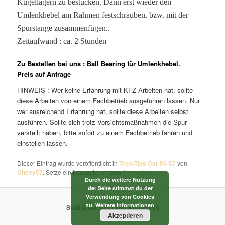
Kugellagern zu bestücken. Dann erst wieder den
Umlenkhebel am Rahmen festschrauben, bzw. mit der
Spurstange zusammenfügen..
Zeitaufwand : ca. 2 Stunden
Zu Bestellen bei uns : Ball Bearing für Umlenkhebel.
Preis auf Anfrage
HINWEIS : Wer keine Erfahrung mit KFZ Arbeiten hat, sollte
diese Arbeiten von einem Fachbetrieb ausgeführen lassen. Nur
wer ausreichend Erfahrung hat, sollte diese Arbeiten selbst
ausführen. Sollte sich trotz Vorsichtsmaßnahmen die Spur
verstellt haben, bitte sofort zu einem Fachbetrieb fahren und
einstellen lassen.
Dieser Eintrag wurde veröffentlicht in
Tech-Tips Car 55-57
von
Chevy57
. Setze ein Lesezeichen zum
Permalink
.
Durch die weitere Nutzung
der Seite stimmst du der
Verwendung von Cookies
zu.
Weitere Informationen
Stolz präsentiert von WordPress
Akzeptieren