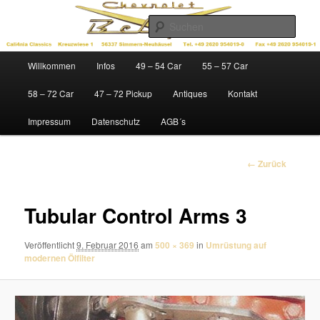
Zum
Ersatzteile für Chevys der Baujahre 1949 – 1972
Inhalt
Such
wechseln
Cali4nia Classics
Hauptmenü
Willkommen
Infos
49 – 54 Car
55 – 57 Car
58 – 72 Car
47 – 72 Pickup
Antiques
Kontakt
Impressum
Datenschutz
AGB´s
Bilder-
← Zurück
Navigation
Tubular Control Arms 3
Veröffentlicht
9. Februar 2016
am
500 × 369
in
Umrüstung auf
modernen Ölfilter