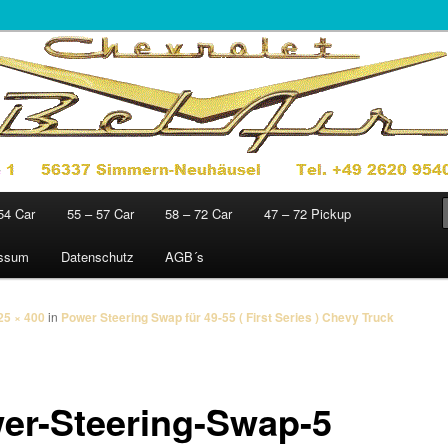
jahre 1949 – 1972
sics
54 Car
55 – 57 Car
58 – 72 Car
47 – 72 Pickup
essum
Datenschutz
AGB´s
25 × 400
in
Power Steering Swap für 49-55 ( First Series ) Chevy Truck
er-Steering-Swap-5