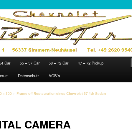
jahre 1949 – 1972
sics
54 Car
55 – 57 Car
58 – 72 Car
47 – 72 Pickup
essum
Datenschutz
AGB´s
0 × 300
in
Frame off Restauration eines Chevrolet 57 4dr Sedan
ITAL CAMERA